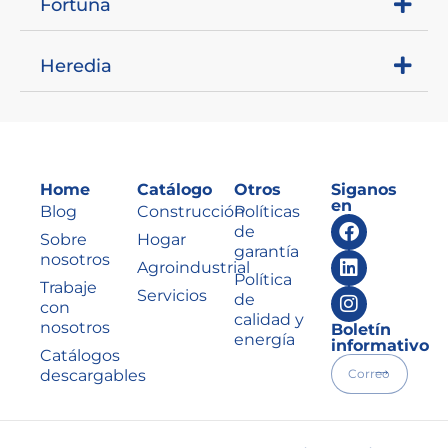
Fortuna
Heredia
Home
Catálogo
Otros
Siganos
en
Blog
Construcción
Políticas
de
Sobre
Hogar
garantía
nosotros
Agroindustrial
Política
Trabaje
Servicios
de
con
calidad y
nosotros
Boletín
energía
informativo
Catálogos
descargables