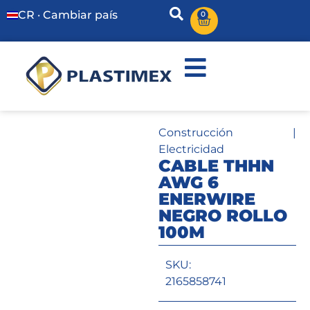
CR · Cambiar país
0
Construcción
|
Electricidad
CABLE THHN
AWG 6
ENERWIRE
NEGRO ROLLO
100M
SKU:
2165858741