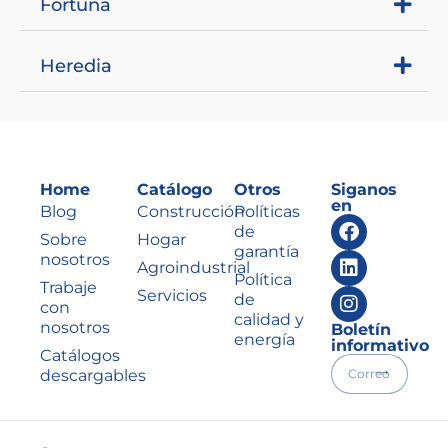
Fortuna
Heredia
Home
Catálogo
Otros
Siganos
en
Blog
Construcción
Políticas
de
Sobre
Hogar
garantía
nosotros
Agroindustrial
Política
Trabaje
Servicios
de
con
calidad y
nosotros
Boletín
energía
informativo
Catálogos
descargables