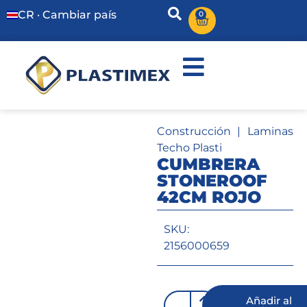
CR · Cambiar país
0
Construcción
|
Laminas
Techo Plasti
CUMBRERA
STONEROOF
42CM ROJO
SKU:
2156000659
Añadir al