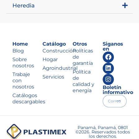
Heredia
Home
Catálogo
Otros
Siganos
en
Blog
Construcción
Políticas
de
Sobre
Hogar
garantía
nosotros
Agroindustrial
Política
Trabaje
Servicios
de
con
calidad y
nosotros
Boletín
energía
informativo
Catálogos
descargables
Panamá, Panamá, 0801
©2026. Reservados todos
los derechos.