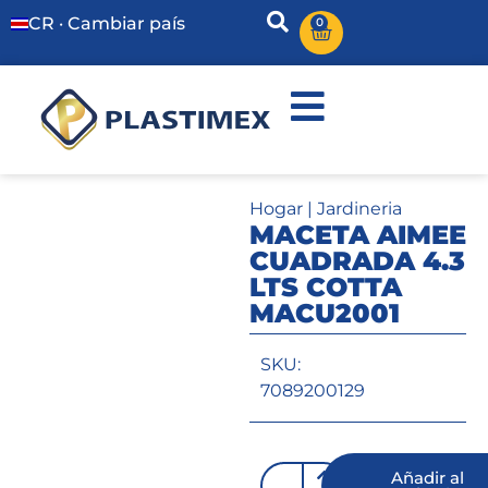
CR · Cambiar país
0
Hogar
|
Jardineria
MACETA AIMEE
CUADRADA 4.3
LTS COTTA
MACU2001
SKU:
7089200129
Añadir al