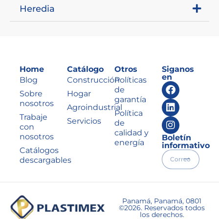
Heredia
Home
Catálogo
Otros
Siganos
en
Blog
Construcción
Políticas
de
Sobre
Hogar
garantía
nosotros
Agroindustrial
Política
Trabaje
Servicios
de
con
calidad y
nosotros
Boletín
energía
informativo
Catálogos
descargables
Panamá, Panamá, 0801
©2026. Reservados todos
los derechos.