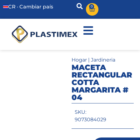
CR · Cambiar país
0
Hogar
|
Jardineria
MACETA
RECTANGULAR
COTTA
MARGARITA #
04
SKU:
9073084029