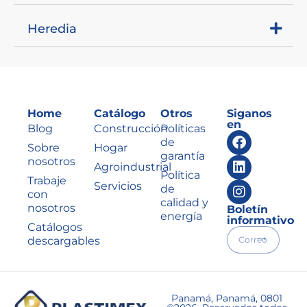
Heredia
Home
Catálogo
Otros
Siganos
en
Blog
Construcción
Políticas
de
Sobre
Hogar
garantía
nosotros
Agroindustrial
Política
Trabaje
Servicios
de
con
calidad y
nosotros
Boletín
energía
informativo
Catálogos
descargables
Panamá, Panamá, 0801