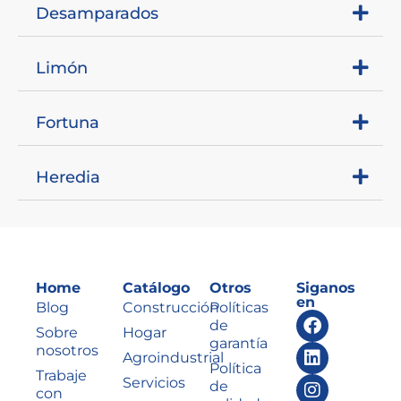
Desamparados
Limón
Fortuna
Heredia
Home
Catálogo
Otros
Siganos
en
Blog
Construcción
Políticas
de
Sobre
Hogar
garantía
nosotros
Agroindustrial
Política
Trabaje
Servicios
de
con