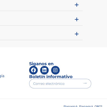
Siganos en
gía
Boletín informativo
Panamá, Panamá, 0801