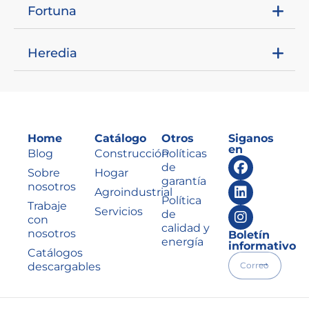
Fortuna
Heredia
Home
Catálogo
Otros
Siganos
en
Blog
Construcción
Políticas
de
Sobre
Hogar
garantía
nosotros
Agroindustrial
Política
Trabaje
Servicios
de
con
calidad y
nosotros
Boletín
energía
informativo
Catálogos
descargables