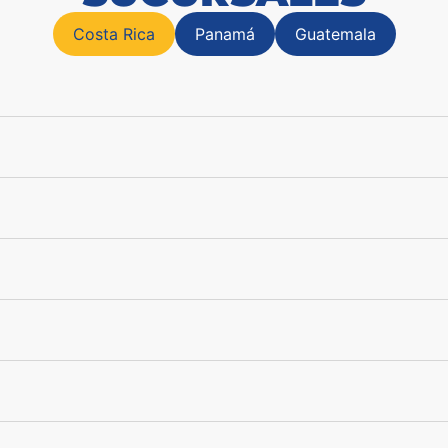
Costa Rica
Panamá
Guatemala