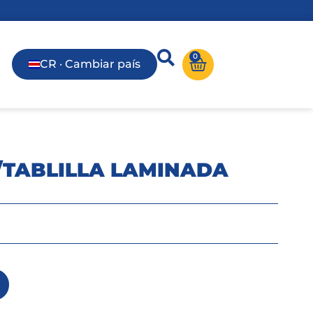
0
CR · Cambiar país
/TABLILLA LAMINADA