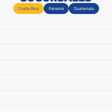
Costa Rica
Panamá
Guatemala