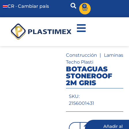
CR · Cambiar país
0
Construcción
|
Laminas
Techo Plasti
BOTAGUAS
STONEROOF
2M GRIS
SKU:
2156001431
Añadir al