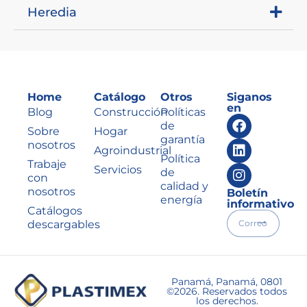
Heredia
Home
Catálogo
Otros
Siganos
en
Blog
Construcción
Políticas
de
Sobre
Hogar
garantía
nosotros
Agroindustrial
Política
Trabaje
Servicios
de
con
calidad y
nosotros
Boletín
energía
informativo
Catálogos
descargables
Panamá, Panamá, 0801
©2026. Reservados todos
los derechos.