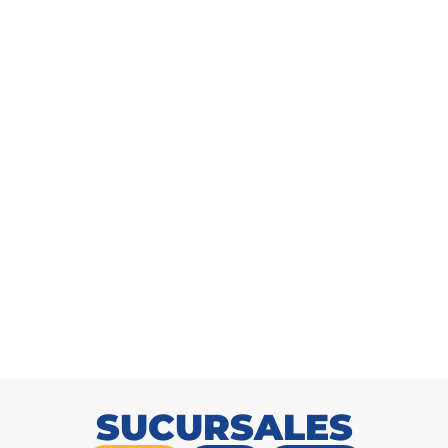
Arbusto Ficus 180cm
SKU: 9171008000
SUCURSALES