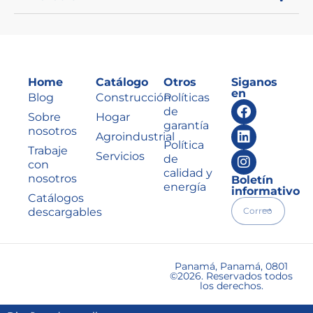
Home
Catálogo
Otros
Siganos
en
Blog
Construcción
Políticas
de
Sobre
Hogar
garantía
nosotros
Agroindustrial
Política
Trabaje
Servicios
de
con
calidad y
nosotros
Boletín
energía
informativo
Catálogos
descargables
Panamá, Panamá, 0801
©2026. Reservados todos
los derechos.