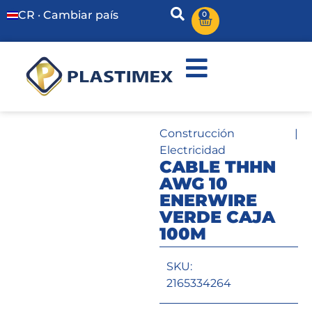
CR · Cambiar país
0
Construcción
|
Electricidad
CABLE THHN
AWG 10
ENERWIRE
VERDE CAJA
100M
SKU:
2165334264