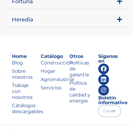
Fortuna
Heredia
Home
Catálogo
Otros
Siganos
en
Blog
Construcción
Políticas
de
Sobre
Hogar
garantía
nosotros
Agroindustrial
Política
Trabaje
Servicios
de
con
calidad y
nosotros
Boletín
energía
informativo
Catálogos
descargables