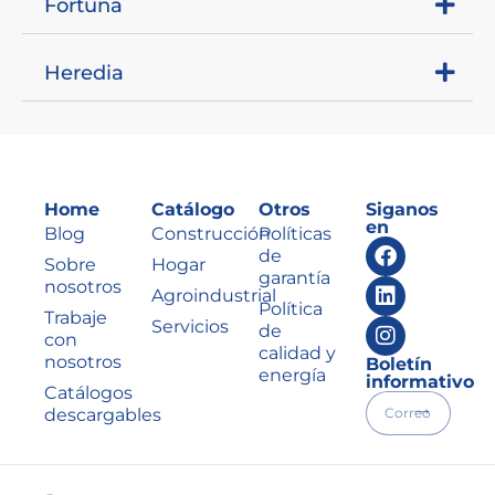
Fortuna
Heredia
Home
Catálogo
Otros
Siganos
en
Blog
Construcción
Políticas
de
Sobre
Hogar
garantía
nosotros
Agroindustrial
Política
Trabaje
Servicios
de
con
calidad y
nosotros
Boletín
energía
informativo
Catálogos
descargables