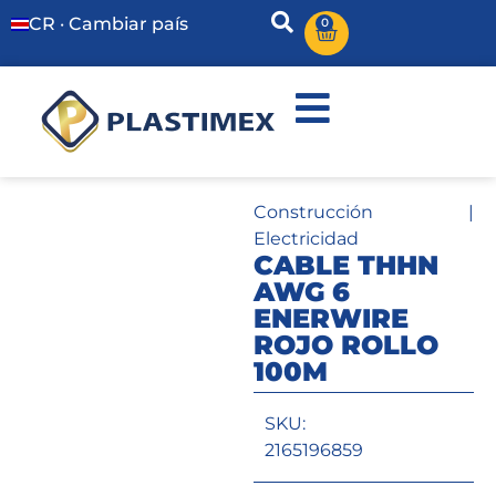
CR · Cambiar país
0
Construcción
|
Electricidad
CABLE THHN
AWG 6
ENERWIRE
ROJO ROLLO
100M
SKU:
2165196859