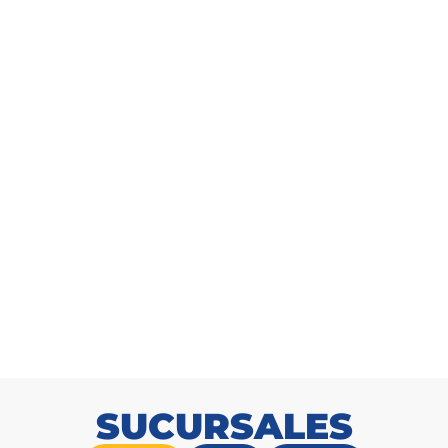
Arbusto mano de tigre 180cm
SKU: 9171918000
SUCURSALES