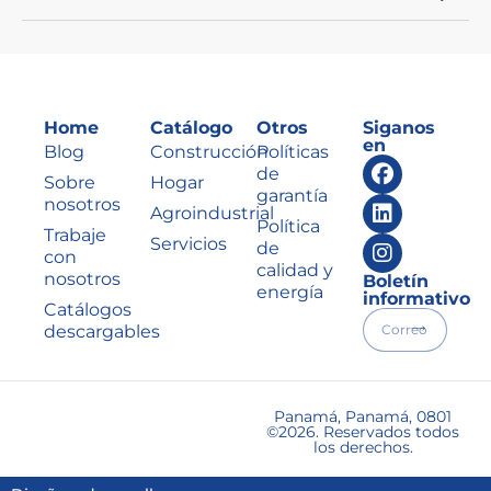
Home
Catálogo
Otros
Siganos
en
Blog
Construcción
Políticas
de
Sobre
Hogar
garantía
nosotros
Agroindustrial
Política
Trabaje
Servicios
de
con
calidad y
nosotros
Boletín
energía
informativo
Catálogos
descargables
Panamá, Panamá, 0801
©2026. Reservados todos
los derechos.