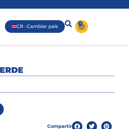
0
CR · Cambiar país
VERDE
Compartir