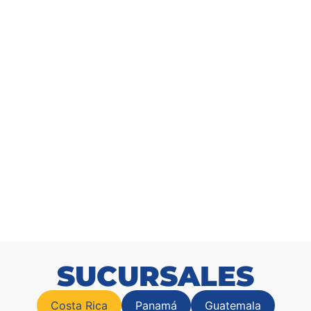
omedero Toto 6kg
Gaveta organizadora
SKU: 1010007300
SKU: 101045350
SUCURSALES
Costa Rica
Panamá
Guatemala