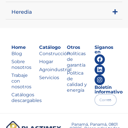
Heredia
Home
Catálogo
Otros
Siganos
en
Blog
Construcción
Políticas
de
Sobre
Hogar
garantía
nosotros
Agroindustrial
Política
Trabaje
Servicios
de
con
calidad y
nosotros
Boletín
energía
informativo
Catálogos
descargables
Panamá, Panamá, 0801