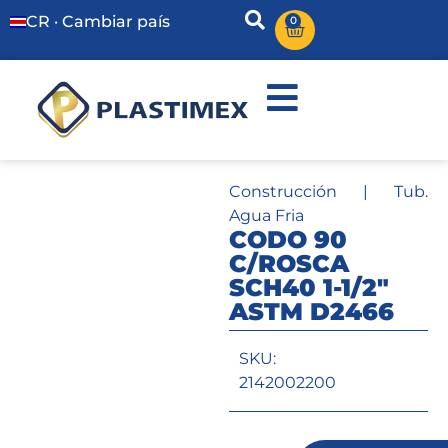
CR · Cambiar país
0
Construcción
|
Tub.
Agua Fria
CODO 90
C/ROSCA
SCH40 1-1/2″
ASTM D2466
SKU:
2142002200