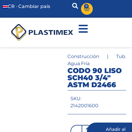
CR · Cambiar país
0
Construcción
|
Tub.
Agua Fria
CODO 90 LISO
SCH40 3/4″
ASTM D2466
SKU:
2142001600
Añadir al