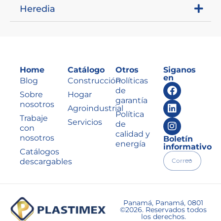
Heredia
Home
Catálogo
Otros
Siganos
en
Blog
Construcción
Políticas
de
Sobre
Hogar
garantía
nosotros
Agroindustrial
Política
Trabaje
Servicios
de
con
calidad y
nosotros
Boletín
energía
informativo
Catálogos
descargables
Panamá, Panamá, 0801
©2026. Reservados todos
los derechos.