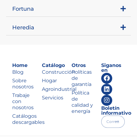
Fortuna
Heredia
Home
Catálogo
Otros
Siganos
en
Blog
Construcción
Políticas
de
Sobre
Hogar
garantía
nosotros
Agroindustrial
Política
Trabaje
Servicios
de
con
calidad y
nosotros
Boletín
energía
informativo
Catálogos
descargables