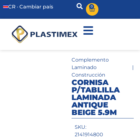
CR · Cambiar país
0
Complemento
Laminado
|
Construcción
CORNISA
P/TABLILLA
LAMINADA
ANTIQUE
BEIGE 5.9M
SKU:
2141914800