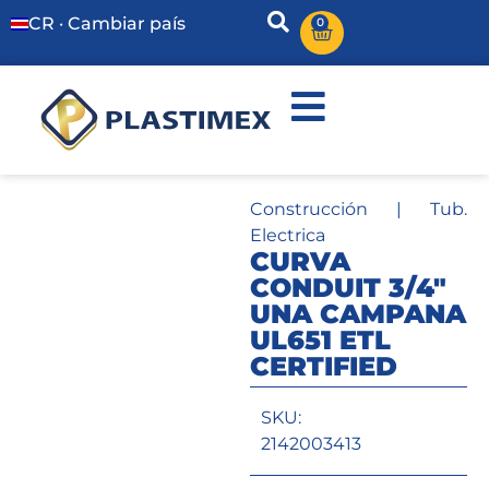
CR · Cambiar país
0
Construcción
|
Tub.
Electrica
CURVA
CONDUIT 3/4″
UNA CAMPANA
UL651 ETL
CERTIFIED
SKU:
2142003413