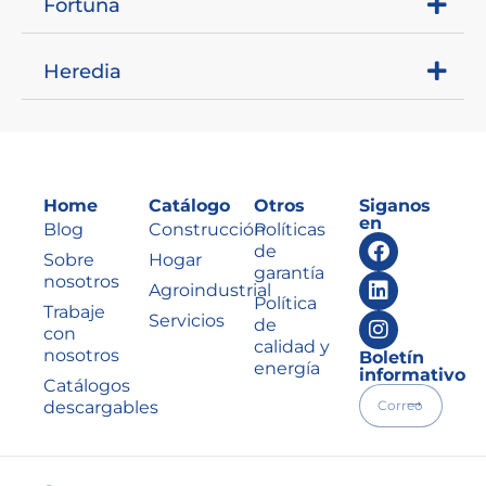
Fortuna
Heredia
Home
Catálogo
Otros
Siganos
en
Blog
Construcción
Políticas
de
Sobre
Hogar
garantía
nosotros
Agroindustrial
Política
Trabaje
Servicios
de
con
calidad y
nosotros
Boletín
energía
informativo
Catálogos
descargables