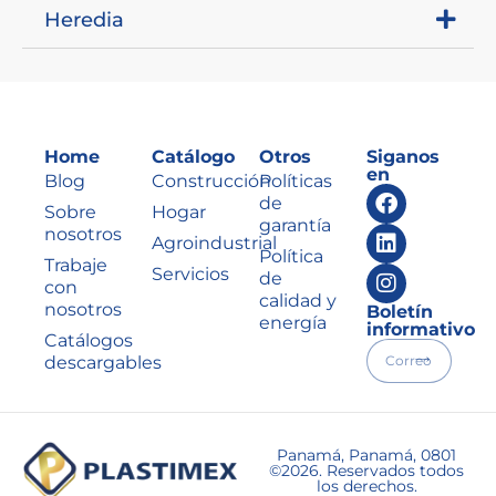
Heredia
Home
Catálogo
Otros
Siganos
en
Blog
Construcción
Políticas
de
Sobre
Hogar
garantía
nosotros
Agroindustrial
Política
Trabaje
Servicios
de
con
calidad y
nosotros
Boletín
energía
informativo
Catálogos
descargables
Panamá, Panamá, 0801
©2026. Reservados todos
los derechos.