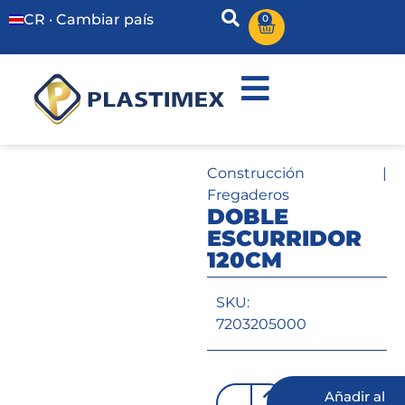
CR · Cambiar país
0
Construcción
|
Fregaderos
DOBLE
ESCURRIDOR
120CM
SKU:
7203205000
Añadir al