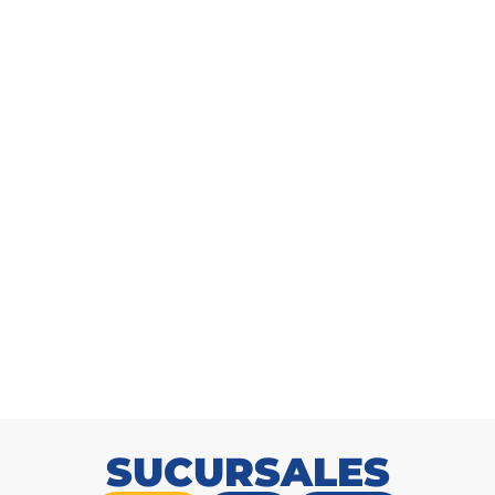
Cable THHN AWG 2 Enerwire Verde Rollo 100m
SKU: 2165271664
SUCURSALES