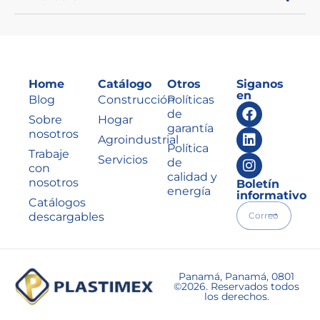
Home
Catálogo
Otros
Siganos
en
Blog
Construcción
Políticas
de
Sobre
Hogar
garantía
nosotros
Agroindustrial
Política
Trabaje
Servicios
de
con
calidad y
nosotros
Boletín
energía
informativo
Catálogos
descargables
Panamá, Panamá, 0801
©2026. Reservados todos
los derechos.