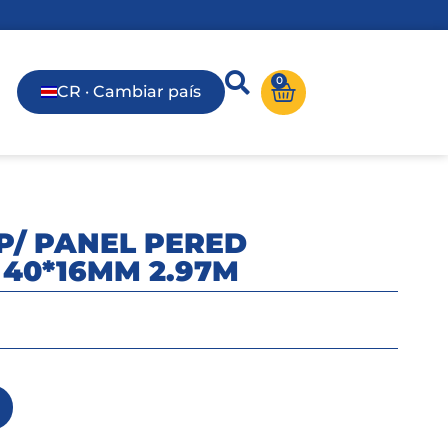
0
CR · Cambiar país
P/ PANEL PERED
 40*16MM 2.97M