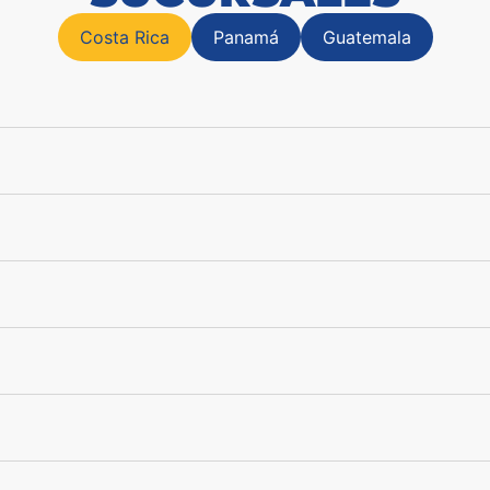
Costa Rica
Panamá
Guatemala