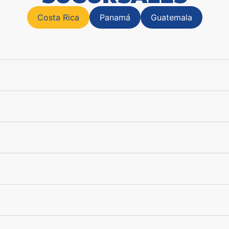
Costa Rica
Panamá
Guatemala