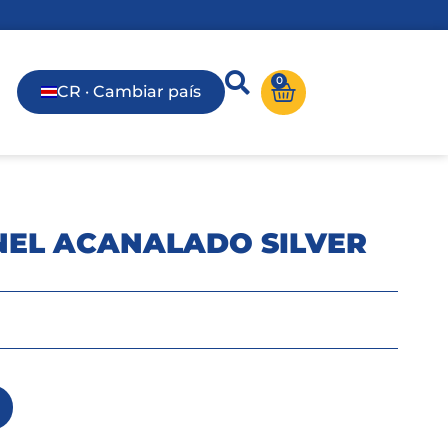
0
CR · Cambiar país
NEL ACANALADO SILVER