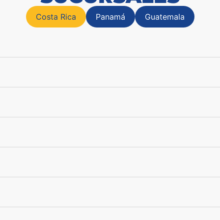
Costa Rica
Panamá
Guatemala