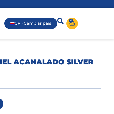
0
CR · Cambiar país
NEL ACANALADO SILVER