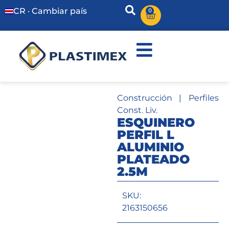
CR · Cambiar país
0
Construcción
|
Perfiles
Const. Liv.
ESQUINERO
PERFIL L
ALUMINIO
PLATEADO
2.5M
SKU:
2163150656