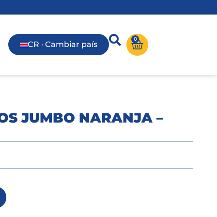
0
CR · Cambiar país
VOS JUMBO NARANJA –