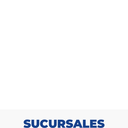
omedero Toto 1.5kg
Comedero Toto 3
SKU: 1010007500
SKU: 101000740
SUCURSALES