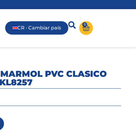
0
CR · Cambiar país
 MARMOL PVC CLASICO
KL8257