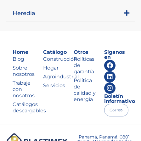
Heredia
Home
Catálogo
Otros
Siganos
en
Blog
Construcción
Políticas
de
Sobre
Hogar
garantía
nosotros
Agroindustrial
Política
Trabaje
Servicios
de
con
calidad y
nosotros
Boletín
energía
informativo
Catálogos
descargables
Panamá, Panamá, 0801