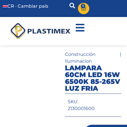
CR · Cambiar país
0
Construcción
|
Iluminacion
LAMPARA
60CM LED 16W
6500K 85-265V
LUZ FRIA
SKU:
2130001600