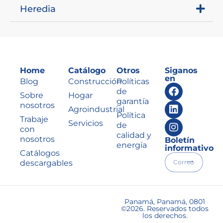
Heredia
Home
Catálogo
Otros
Siganos
en
Blog
Construcción
Políticas
de
Sobre
Hogar
garantía
nosotros
Agroindustrial
Política
Trabaje
Servicios
de
con
calidad y
nosotros
Boletín
energía
informativo
Catálogos
descargables
Panamá, Panamá, 0801
©2026. Reservados todos
los derechos.