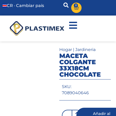
CR · Cambiar país
0
Hogar
|
Jardineria
MACETA
COLGANTE
33X18CM
CHOCOLATE
SKU:
7089040646
Añadir al