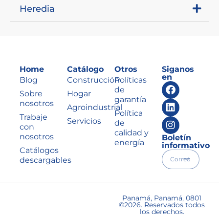
Heredia
Home
Catálogo
Otros
Siganos
en
Blog
Construcción
Políticas
de
Sobre
Hogar
garantía
nosotros
Agroindustrial
Política
Trabaje
Servicios
de
con
calidad y
nosotros
Boletín
energía
informativo
Catálogos
descargables
Panamá, Panamá, 0801
©2026. Reservados todos
los derechos.