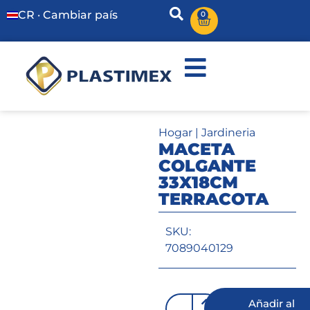
CR · Cambiar país
0
Hogar
|
Jardineria
MACETA
COLGANTE
33X18CM
TERRACOTA
SKU:
7089040129
Añadir al