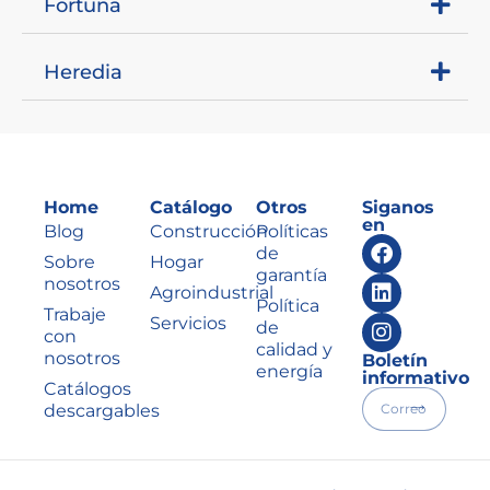
Fortuna
Heredia
Home
Catálogo
Otros
Siganos
en
Blog
Construcción
Políticas
de
Sobre
Hogar
garantía
nosotros
Agroindustrial
Política
Trabaje
Servicios
de
con
calidad y
nosotros
Boletín
energía
informativo
Catálogos
descargables