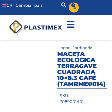
CR · Cambiar país
0
Hogar
|
Jardineria
MACETA
ECOLÓGICA
TERRAGAVE
CUADRADA
10×8.3 CAFÉ
(TAMRME0014)
SKU:
7089001401