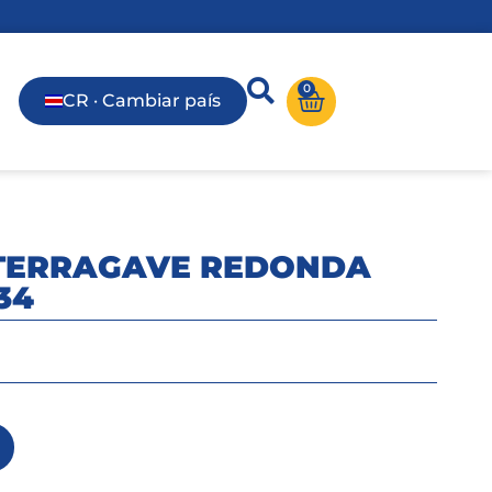
0
CR · Cambiar país
TERRAGAVE REDONDA
34