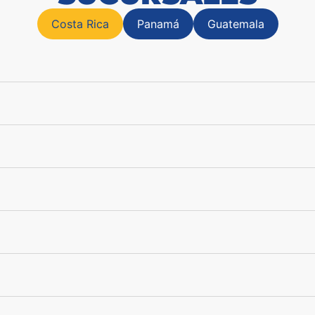
Costa Rica
Panamá
Guatemala