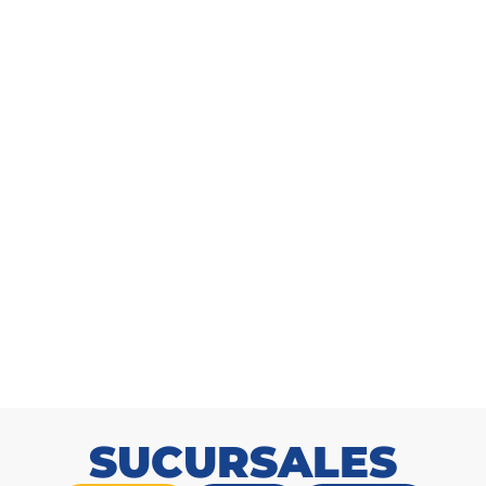
busto Cipres 150cm
Arbusto Croton 18
SKU: 9171502200
SKU: 917111800
SUCURSALES