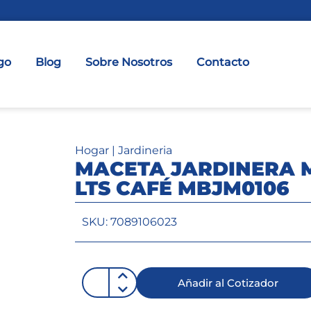
go
Blog
Sobre Nosotros
Contacto
Hogar
|
Jardineria
MACETA JARDINERA M
LTS CAFÉ MBJM0106
SKU: 7089106023
Añadir al Cotizador