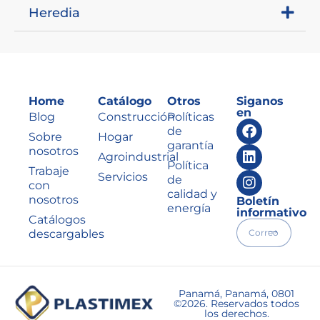
Heredia
Home
Catálogo
Otros
Siganos
en
Blog
Construcción
Políticas
de
Sobre
Hogar
garantía
nosotros
Agroindustrial
Política
Trabaje
Servicios
de
con
calidad y
nosotros
Boletín
energía
informativo
Catálogos
descargables
Panamá, Panamá, 0801
©2026. Reservados todos
los derechos.