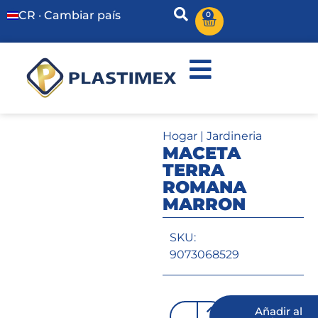
CR · Cambiar país
0
Hogar
|
Jardineria
MACETA
TERRA
ROMANA
MARRON
SKU:
9073068529
Añadir al