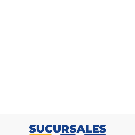
Arbusto corteza Amarilla 20cm
SKU: 9171021100
SUCURSALES