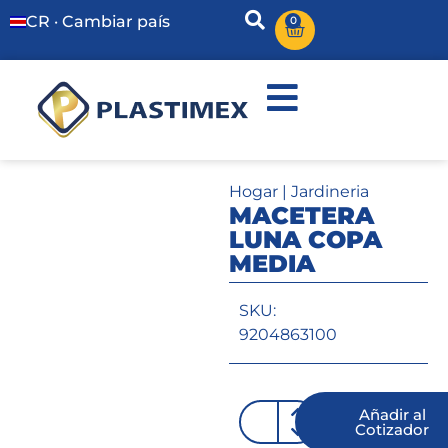
CR · Cambiar país
0
Hogar
|
Jardineria
MACETERA
LUNA COPA
MEDIA
SKU:
9204863100
Añadir al
Cotizador