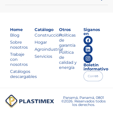
Home
Catálogo
Otros
Siganos
en
Blog
Construcción
Políticas
de
Sobre
Hogar
garantía
nosotros
Agroindustrial
Política
Trabaje
Servicios
de
con
calidad y
nosotros
Boletín
energía
informativo
Catálogos
descargables
Panamá, Panamá, 0801
©2026. Reservados todos
los derechos.