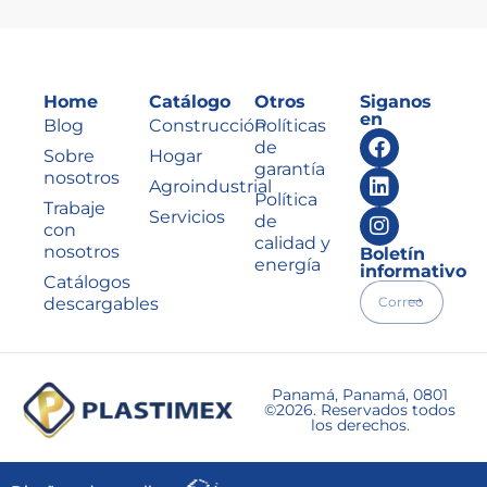
Home
Catálogo
Otros
Siganos
en
Blog
Construcción
Políticas
de
Sobre
Hogar
garantía
nosotros
Agroindustrial
Política
Trabaje
Servicios
de
con
calidad y
nosotros
Boletín
energía
informativo
Catálogos
descargables
Panamá, Panamá, 0801
©2026. Reservados todos
los derechos.