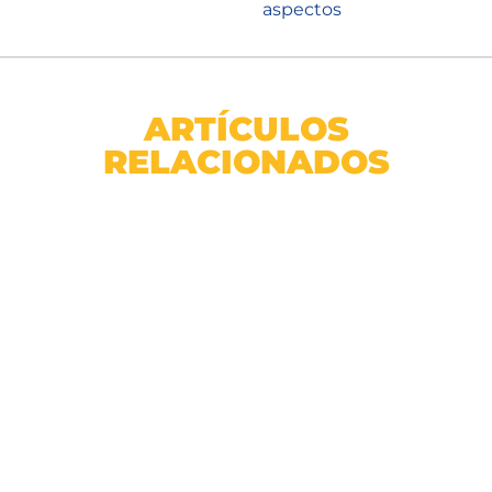
aspectos
ARTÍCULOS
RELACIONADOS
Sticker p/ recolector desechos Manejo especial
SKU: 7390181223