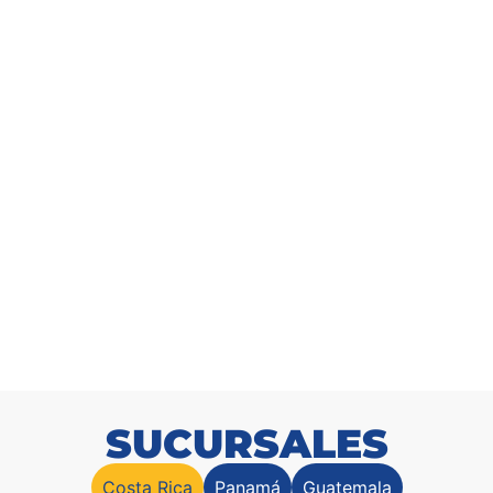
Arbusto Eucalipto 160cm
SKU: 9171516000
SUCURSALES
Costa Rica
Panamá
Guatemala