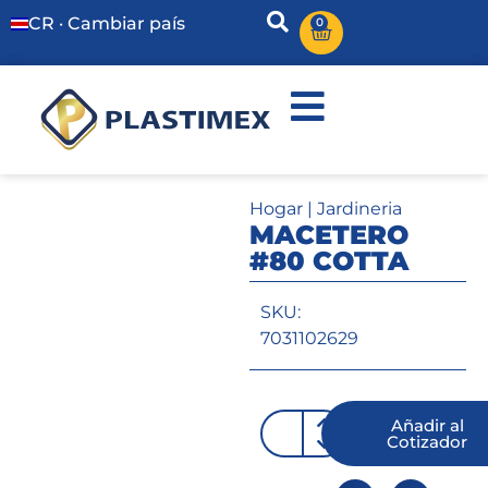
CR · Cambiar país
0
Hogar
|
Jardineria
MACETERO
#80 COTTA
SKU:
7031102629
Añadir al
Cotizador