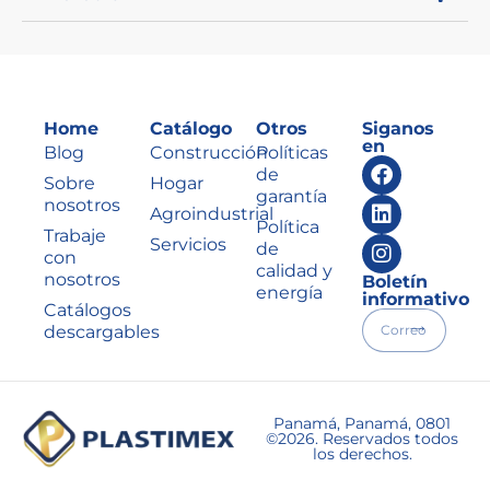
Home
Catálogo
Otros
Siganos
en
Blog
Construcción
Políticas
de
Sobre
Hogar
garantía
nosotros
Agroindustrial
Política
Trabaje
Servicios
de
con
calidad y
nosotros
Boletín
energía
informativo
Catálogos
descargables
Panamá, Panamá, 0801
©2026. Reservados todos
los derechos.