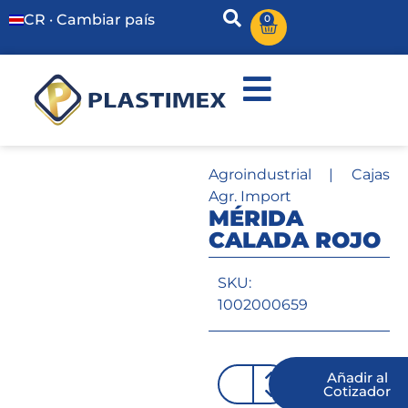
CR · Cambiar país
0
Agroindustrial
|
Cajas
Agr. Import
MÉRIDA
CALADA ROJO
SKU:
1002000659
Añadir al
Cotizador