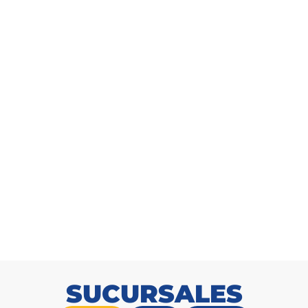
Comedero para pollo de 8 kg
SKU: 1010002100
SUCURSALES