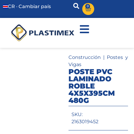
CR · Cambiar país
0
Construcción
|
Postes y
Vigas
POSTE PVC
LAMINADO
ROBLE
4X5X395CM
480G
SKU:
2163019452