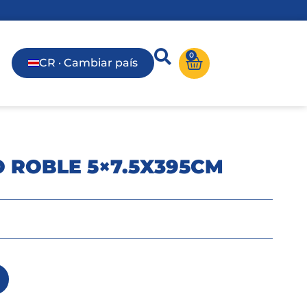
0
CR · Cambiar país
 ROBLE 5×7.5X395CM