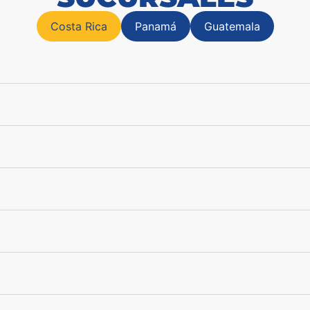
Costa Rica
Panamá
Guatemala