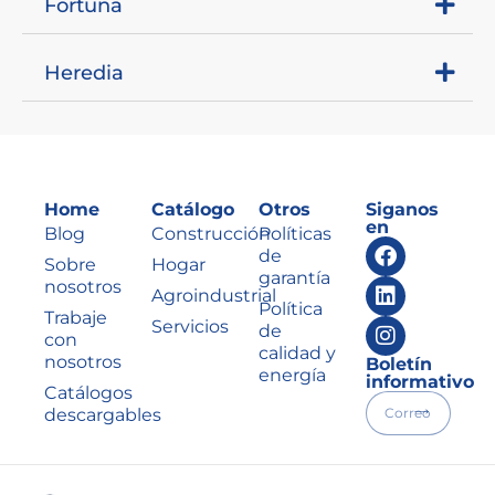
Fortuna
Heredia
Home
Catálogo
Otros
Siganos
en
Blog
Construcción
Políticas
de
Sobre
Hogar
garantía
nosotros
Agroindustrial
Política
Trabaje
Servicios
de
con
calidad y
nosotros
Boletín
energía
informativo
Catálogos
descargables