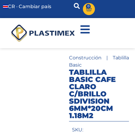
CR · Cambiar país
0
Construcción
|
Tablilla
Basic
TABLILLA
BASIC CAFE
CLARO
C/BRILLO
SDIVISION
6MM*20CM
1.18M2
SKU: