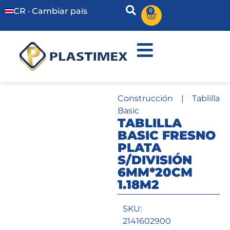
CR · Cambiar país
0
Construcción
|
Tablilla
Basic
TABLILLA
BASIC FRESNO
PLATA
S/DIVISIÓN
6MM*20CM
1.18M2
SKU:
2141602900