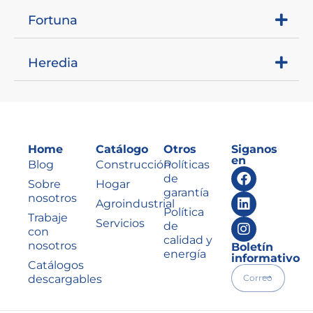
Fortuna
Heredia
Home
Catálogo
Otros
Siganos
en
Blog
Construcción
Políticas
de
Sobre
Hogar
garantía
nosotros
Agroindustrial
Política
Trabaje
Servicios
de
con
calidad y
nosotros
Boletín
energía
informativo
Catálogos
descargables