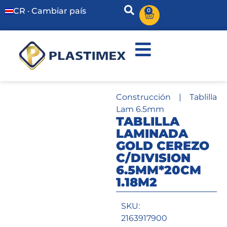
CR · Cambiar país
0
Construcción
|
Tablilla
Lam 6.5mm
TABLILLA
LAMINADA
GOLD CEREZO
C/DIVISION
6.5MM*20CM
1.18M2
SKU:
2163917900