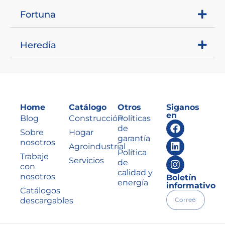
Fortuna
Heredia
Home
Catálogo
Otros
Siganos
en
Blog
Construcción
Políticas
de
Sobre
Hogar
garantía
nosotros
Agroindustrial
Política
Trabaje
Servicios
de
con
calidad y
nosotros
Boletín
energía
informativo
Catálogos
descargables