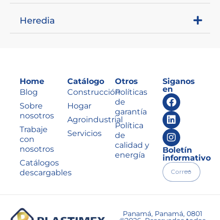
Heredia
Home
Catálogo
Otros
Siganos
en
Blog
Construcción
Políticas
de
Sobre
Hogar
garantía
nosotros
Agroindustrial
Política
Trabaje
Servicios
de
con
calidad y
nosotros
Boletín
energía
informativo
Catálogos
descargables
Panamá, Panamá, 0801