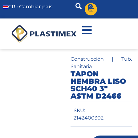
CR · Cambiar país
0
Construcción
|
Tub.
Sanitaria
TAPON
HEMBRA LISO
SCH40 3″
ASTM D2466
SKU:
2142400302