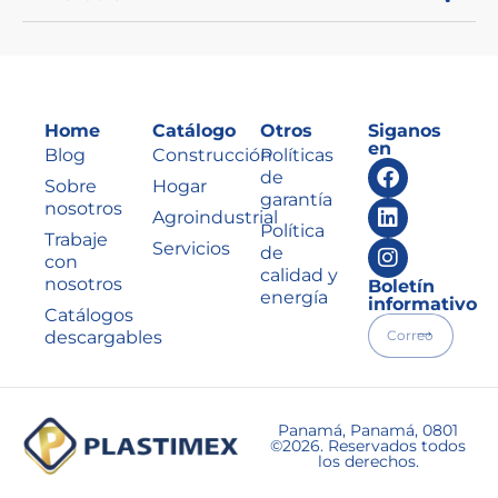
Home
Catálogo
Otros
Siganos
en
Blog
Construcción
Políticas
de
Sobre
Hogar
garantía
nosotros
Agroindustrial
Política
Trabaje
Servicios
de
con
calidad y
nosotros
Boletín
energía
informativo
Catálogos
descargables
Panamá, Panamá, 0801
©2026. Reservados todos
los derechos.