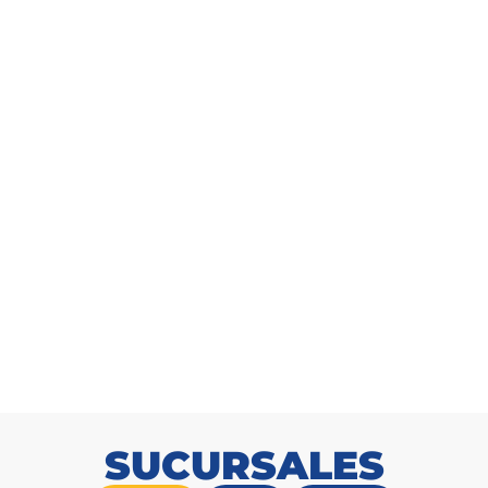
Cable THHN AWG 2 Enerwire Rojo Rollo 100m
SKU: 2165366459
SUCURSALES