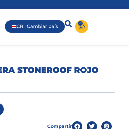
0
CR · Cambiar país
ERA STONEROOF ROJO
Compartir