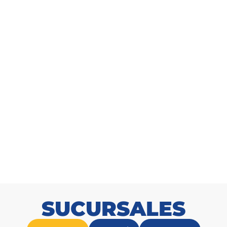
 AWG 10 Enerwire Rojo Caja
Cable THHN AWG 2 Enerwire
100m
100m
SKU: 2165540459
SKU: 216556270
SUCURSALES