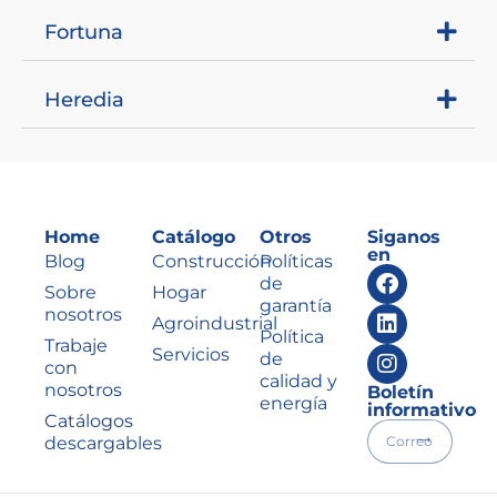
Fortuna
Heredia
Home
Catálogo
Otros
Siganos
en
Blog
Construcción
Políticas
de
Sobre
Hogar
garantía
nosotros
Agroindustrial
Política
Trabaje
Servicios
de
con
calidad y
nosotros
Boletín
energía
informativo
Catálogos
descargables