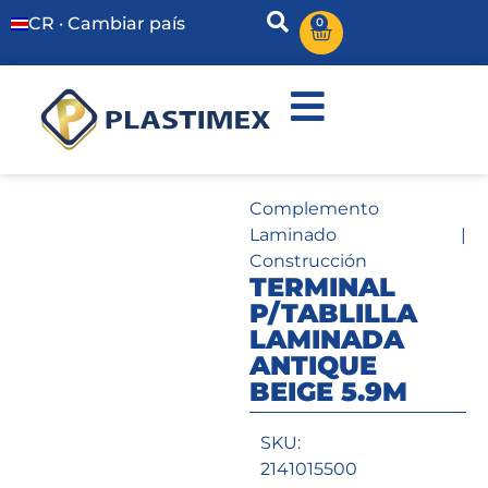
CR · Cambiar país
0
Complemento
Laminado
|
Construcción
TERMINAL
P/TABLILLA
LAMINADA
ANTIQUE
BEIGE 5.9M
SKU:
2141015500