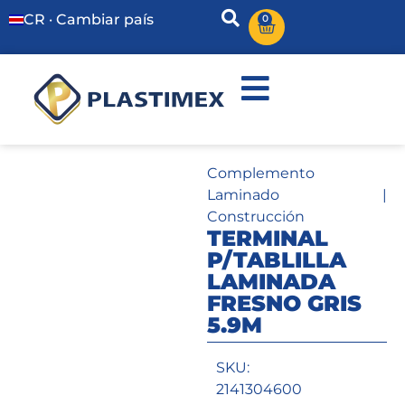
CR · Cambiar país
0
Complemento
Laminado
|
Construcción
TERMINAL
P/TABLILLA
LAMINADA
FRESNO GRIS
5.9M
SKU:
2141304600