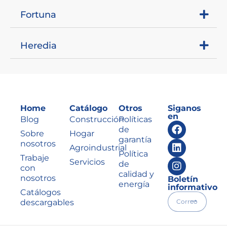
Fortuna
Heredia
Home
Catálogo
Otros
Siganos
en
Blog
Construcción
Políticas
de
Sobre
Hogar
garantía
nosotros
Agroindustrial
Política
Trabaje
Servicios
de
con
calidad y
nosotros
Boletín
energía
informativo
Catálogos
descargables