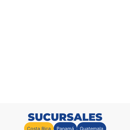
Arbusto Bambu 183cm
SKU: 9171318300
SUCURSALES
Costa Rica
Panamá
Guatemala