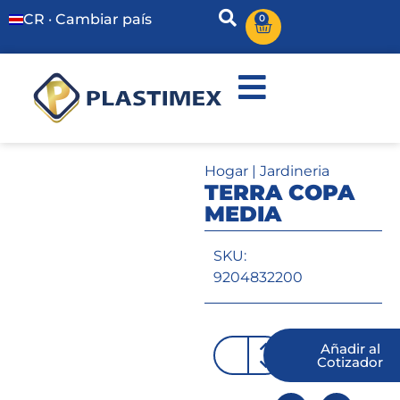
CR · Cambiar país
0
Hogar
|
Jardineria
TERRA COPA
MEDIA
SKU:
9204832200
Añadir al
Cotizador