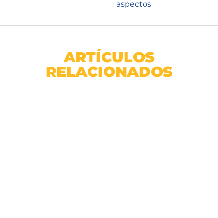
aspectos
ARTÍCULOS
RELACIONADOS
Rollo Cesped Sintetico San Agustin 20mm 1x4m
SKU: 7105201400