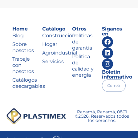
Home
Catálogo
Otros
Siganos
en
Blog
Construcción
Políticas
de
Sobre
Hogar
garantía
nosotros
Agroindustrial
Política
Trabaje
Servicios
de
con
calidad y
nosotros
Boletín
energía
informativo
Catálogos
descargables
Panamá, Panamá, 0801
©2026. Reservados todos
los derechos.